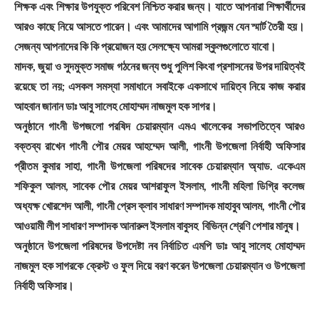
শিক্ষক এবং শিক্ষার উপযুক্ত পরিবেশ নিশ্চিত করার জন্য। যাতে আপনারা শিক্ষার্থীদের
আরও কাছে নিয়ে আসতে পারেন। এবং আমাদের আগামি প্রজন্ম যেন স্মার্ট তৈরী হয়।
সেজন্য আপনাদের কি কি প্রয়োজন হয় সেলক্ষ্যে আমরা স্কুলগুলোতে যাবো।
মাদক, জুয়া ও সুদমুক্ত সমাজ গঠনের জন্য শুধু পুলিশ কিংবা প্রশাসনের উপর দায়িত্বই
রয়েছে তা নয়; এসকল সমস্যা সমাধানে সবাইকে একসাথে দায়িত্ব নিয়ে কাজ করার
আহবান জানান ডাঃ আবু সালেহ মোহাম্মদ নাজমুল হক সাগর।
অনুষ্ঠানে গাংনী উপজলো পরষিদ চেয়ারম্যান এমএ খালেকের সভাপতিত্বে আরও
বক্তব্য রাখেন গাংনী পৌর মেয়র আহম্মেদ আলী, গাংনী উপজেলা নির্বাহী অফিসার
প্রীতম কুমার সাহা, গাংনী উপজেলা পরিষদের সাবেক চেয়ারম্যান অ্যাড. একেএম
শফিকুল আলম, সাবেক পৌর মেয়র আশরাফুল ইসলাম, গাংনী মহিলা ডিগ্রি কলেজ
অধ্যক্ষ খোরশেদ আলী, গাংনী প্রেস ক্লাব সাধারণ সম্পাদক মাহাবুব আলম, গাংনী পৌর
আওয়ামী লীগ সাধারণ সম্পাদক আনারুল ইসলাম বাবুসহ বিভিন্ন শ্রেণি পেশার মানুষ।
অনুষ্ঠানে উপজেলা পরিষদের উপদেষ্টা নব নির্বাচিত এমপি ডাঃ আবু সালেহ মোহাম্মদ
নাজমুল হক সাগরকে ক্রেস্ট ও ফুল দিয়ে বরণ করেন উপজেলা চেয়ারম্যান ও উপজেলা
নির্বাহী অফিসার।