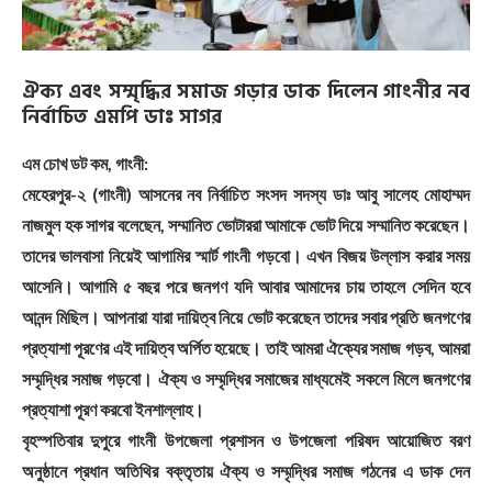
ঐক্য এবং সম্মৃদ্ধির সমাজ গড়ার ডাক দিলেন গাংনীর নব
নির্বাচিত এমপি ডাঃ সাগর
এম চোখ ডট কম, গাংনী:
মেহেরপুর-২ (গাংনী) আসনের নব নির্বাচিত সংসদ সদস্য ডাঃ আবু সালেহ মোহাম্মদ
নাজমুল হক সাগর বলেছেন, সম্মানিত ভোটাররা আমাকে ভোট দিয়ে সম্মানিত করেছেন।
তাদের ভালবাসা নিয়েই আগামির স্মার্ট গাংনী গড়বো। এখন বিজয় উল্লাস করার সময়
আসেনি। আগামি ৫ বছর পরে জনগণ যদি আবার আমাদের চায় তাহলে সেদিন হবে
আনন্দ মিছিল। আপনারা যারা দায়িত্ব নিয়ে ভোট করেছেন তাদের সবার প্রতি জনগণের
প্রত্যাশা পূরণের এই দায়িত্ব অর্পিত হয়েছে। তাই আমরা ঐক্যের সমাজ গড়ব, আমরা
সম্মৃদ্ধির সমাজ গড়বো। ঐক্য ও সম্মৃদ্ধির সমাজের মাধ্যমেই সকলে মিলে জনগণের
প্রত্যাশা পূরণ করবো ইনশাল্লাহ।
বৃহস্পতিবার দুপুরে গাংনী উপজেলা প্রশাসন ও উপজেলা পরিষদ আয়োজিত বরণ
অনুষ্ঠানে প্রধান অতিথির বক্তৃতায় ঐক্য ও সম্মৃদ্ধির সমাজ গঠনের এ ডাক দেন