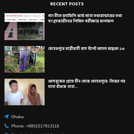
RECENT POSTS
গাংনীতে ফ্যামিলি কার্ড খানা তথ্যভান্ডারের তথ্য
সংগ্রহকারীদের লিখিত পরীক্ষার ফলাফল
মেহেরপুরে যাত্রীবাহী বাস উল্টে আহত অন্তঃত ১৩
ফেসবুকের প্রেমে চীন থেকে মেহেরপুরে: বিয়ের পর
দানা বাঁধছে নানা...
Dhaka
Phone: +8801517813116