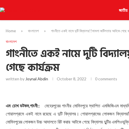
জাতীয়
Home
»
বাংলাদেশ
»
গাংনীতে একই নামে দুটি বিদ্যালয়!!মামলা জটিলতায় আটকে গেছে কা
বাংলাদেশ
গাংনীতে একই নামে দুটি বিদ্
গেছে কার্যক্রম
written by
Joynal Abdin
October 8, 2022
0 comments
এম চোখ ডটকম,গাংনী::
মেহেরপুরের গাংনীর মোমিনপুরে স্থাপিত এমজিজিএম মাধ্যম
গোয়ালগ্রামে একই নামে রয়েছে এ দুটি বিদ্যালয়। গোয়ালগ্রামের লোকজন বিদ্যালয়টি
মোমিনপুরের লোকজন উচ্চ আদালতে রিট করায় আটকে গেছে বিদ্যালয় দুুটির এমপিওভুক্তিসহ