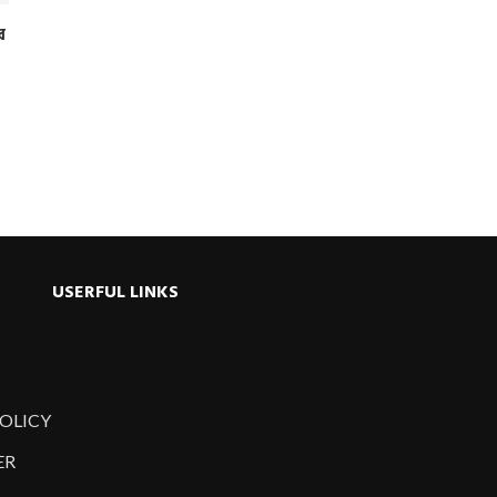
র
USERFUL LINKS
POLICY
ER