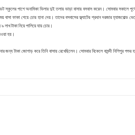
ক্যাডেট স্কুলের পাশে অনা‌মিকা ভিলার দুই তলায় ভাড়া বাসায় বসবাস করেন। সোমবার সকালে পূর্ব
এসময় বাসা ফাকা পেয়ে চোর হানা দেয়। তাদের বসবাসের ফ্ল্যাটের প্রধান দরজার হ্যাজবোল্ড ভে
 লাখ টাকা নিয়ে পালিয়ে যায় চোর।
েওয়া হয়।
ার জন্য টাকা জোগাড় করে তিনি বাসায় রেখেছিলেন। সোমবার বিকেলে বামন্দী নিশিপুর পশুর হ