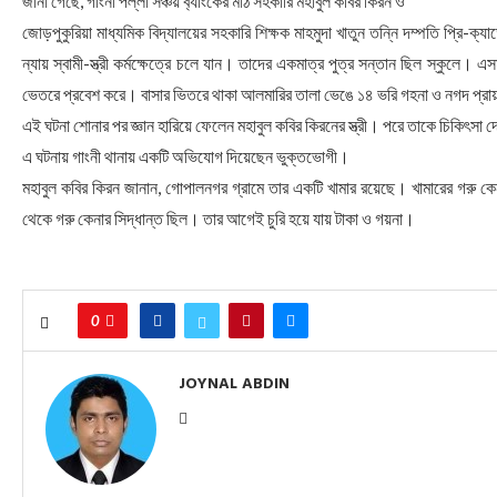
জানা গেছে, গাংনী পল্লী সঞ্চয় ব‌্যাং‌কের মাঠ সহকা‌রি মহাবুল ক‌বির কিরন ও
জোড়পুকু‌রিয়া মাধ্যমিক বিদ্যালয়ের সহকা‌রি শিক্ষক মাহমুদা খাতুন ত‌ন্নি দম্পতি প্রি-
ন্যায় স্বামী-স্ত্রী কর্মক্ষেত্রে চলে যান। তাদের একমাত্র পুত্র সন্তান ছিল স্কুলে। 
ভেতরে প্রবেশ করে। বাসার ভিতরে থাকা আলমারির তালা ভেঙে ১৪ ভরি গহনা ও নগদ প্রায় ৯
এই ঘটনা শোনার পর জ্ঞান হারিয়ে ফেলেন মহাবুল ক‌বির কিরনের স্ত্রী। পরে তাকে চিকিৎসা দ
এ ঘটনায় গাংনী থানায় একটি অভিযোগ দিয়েছেন ভুক্তভোগী।
মহাবুল ক‌বির কিরন জানান, গোপালনগর গ্রামে তার একটি খামার রয়েছে। খামারের গরু কেন
থেকে গরু কেনার সিদ্ধান্ত ছিল। তার আগেই চুরি হয়ে যায় টাকা ও গয়না।
0
JOYNAL ABDIN