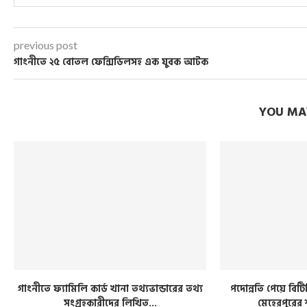
previous post
গাংনীতে ২৫ বোতল ফেন্সিডিলসহ এক যুবক আটক
YOU MAY
গাংনীতে ফ্যামিলি কার্ড খানা তথ্যভান্ডারের তথ্য
পদোন্নতি পেয়ে ব
সংগ্রহকারীদের লিখিত...
মেহেরপুরের