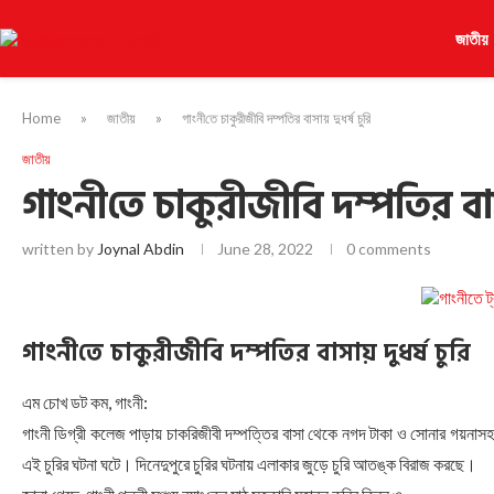
জাতীয়
Home
»
জাতীয়
»
গাংনী‌তে চাকুরীজী‌বি দম্প‌তির বাসায় দুধর্ষ চু‌রি
জাতীয়
গাংনী‌তে চাকুরীজী‌বি দম্প‌তির বাস
written by
Joynal Abdin
June 28, 2022
0 comments
গাংনী‌তে চাকুরীজী‌বি দম্প‌তির বাসায় দুধর্ষ চু‌রি
এম চোখ ডট কম, গাংনী:
গাংনী ডিগ্রী কলেজ পাড়ায় চাকরিজীবী দম্পত্তির বাসা থেকে নগদ টাকা ও সোনার গয়নাসহ
এই চুরির ঘটনা ঘটে। দিনেদুপুরে চুরির ঘটনায় এলাকার জুড়ে চুরি আতঙ্ক বিরাজ করছে।