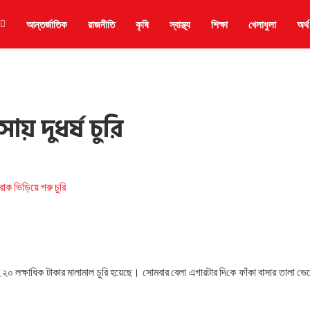
আন্তর্জাতিক
রাজনীতি
কৃষি
স্বাস্থ্য
শিক্ষা
খেলাধুলা
অর্থ
ায় দুধর্ষ চু‌রি
 ২০ লক্ষাধিক টাকার মালামাল চুরি হয়েছে। সোমবার বেলা এগারটার দি‌কে ফাঁকা বাসার তালা ভে