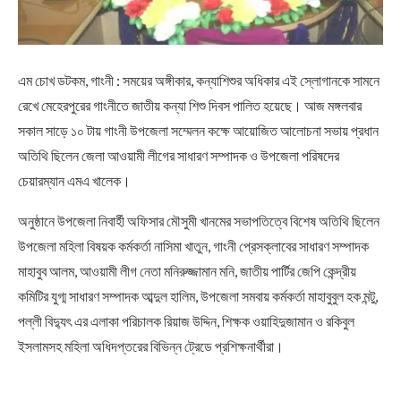
এম চোখ ডটকম, গাংনী : সময়ের অঙ্গীকার, কন্যাশিশুর অধিকার এই স্লোগানকে সামনে
রেখে মেহেরপুরের গাংনীতে জাতীয় কন্যা শিশু দিবস পালিত হয়েছে। আজ মঙ্গলবার
সকাল সাড়ে ১০ টায় গাংনী উপজেলা সম্মেলন কক্ষে আয়োজিত আলোচনা সভায় প্রধান
অতিথি ছিলেন জেলা আওয়ামী লীগের সাধারণ সম্পাদক ও উপজেলা পরিষদের
চেয়ারম্যান এমএ খালেক।
অনুষ্ঠানে উপজেলা নিবার্হী অফিসার মৌসুমী খানমের সভাপতিত্বে বিশেষ অতিথি ছিলেন
উপজেলা মহিলা বিষয়ক কর্মকর্তা নাসিমা খাতুন, গাংনী প্রেসক্লাবের সাধারণ সম্পাদক
মাহাবুব আলম, আওয়ামী লীগ নেতা মনিরুজ্জামান মনি, জাতীয় পার্টির জেপি কেন্দ্রীয়
কমিটির যুগ্ম সাধারণ সম্পাদক আব্দুল হালিম, উপজেলা সমবায় কর্মকর্তা মাহাবুবুল হক মন্টু,
পল্লী বিদ্যুৎ এর এলাকা পরিচালক রিয়াজ উদ্দিন, শিক্ষক ওয়াহিদুজামান ও রকিবুল
ইসলামসহ মহিলা অধিদপ্তরের বিভিন্ন ট্রেডে প্রশিক্ষনার্থীরা।