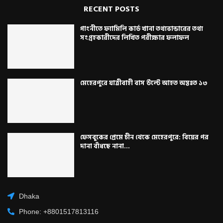
RECENT POSTS
গাংনীতে ফ্যামিলি কার্ড খানা তথ্যভান্ডারের তথ্য
সংগ্রহকারীদের লিখিত পরীক্ষার ফলাফল
মেহেরপুরে যাত্রীবাহী বাস উল্টে আহত অন্তঃত ১৩
ফেসবুকের প্রেমে চীন থেকে মেহেরপুরে: বিয়ের পর
দানা বাঁধছে নানা...
Dhaka
Phone: +8801517813116