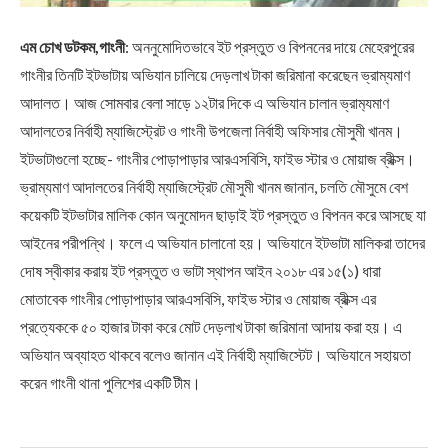
এম চোখ ডটকম,গাংনী
: অননুমোদিতভাবে ইট প্রস্তুত ও বিপননের দায়ে মেহেরপুরের
গাংনীর তিনটি ইটভাটায় অভিযান চালিয়ে দেড়লাখ টাকা জরিমানা করেছেন ভ্রাম্যমাণ
আদালত। আজ সোমবার বেলা সাড়ে ১২টার দিকে এ অভিযান চালান ভ্রাম‌্যমাণ
আদালতের নির্বাহী ম্যাজিস্ট্রেট ও গাংনী উপজেলা নির্বাহী অফিসার মৌসুমী খানম।
ইটভাটাগুলো হচ্ছে- গাংনীর পোড়াপাড়ার আরএসবিসি, ফাইভ স্টার ও মোয়াজ ব্রীক্স।
ভ্রাম্যমাণ আদালতের নির্বাহী ম্যাজিস্ট্রেট মৌসুমী খানম জানান, চলতি মৌসুমে বেশ
কয়েকটি ইটভাটার মালিক কোন অনুমোদন ছাড়াই ইট প্রস্তুত ও বিপনন করে আসছে যা
আইনের পরীপন্থি। ফলে এ অভিযান চালানো হয়। অভিযানে ইটভাটা মালিকরা তাদের
দোষ স্বীকার করায় ইট প্রস্তুত ও ভাটা স্থাপন আইন ২০১৮ এর ১৫(১) ধারা
মোতাবেক গাংনীর পোড়াপাড়ার আরএসবিসি, ফাইভ স্টার ও মোয়াজ ব্রীক্স এর
প্রত্যেককে ৫০ হাজার টাকা করে মোট দেড়লাখ টাকা জরিমানা আদায় করা হয়। এ
অভিযান অব্যাহত থাকবে বলেও জানান এই নির্বাহী ম্যাজিস্টেট। অভিযানে সহায়তা
করেন গাংনী থানা পুলিশের একটি টীম।