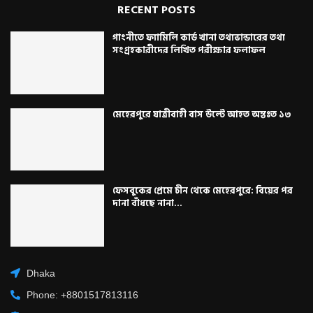
RECENT POSTS
গাংনীতে ফ্যামিলি কার্ড খানা তথ্যভান্ডারের তথ্য
সংগ্রহকারীদের লিখিত পরীক্ষার ফলাফল
মেহেরপুরে যাত্রীবাহী বাস উল্টে আহত অন্তঃত ১৩
ফেসবুকের প্রেমে চীন থেকে মেহেরপুরে: বিয়ের পর
দানা বাঁধছে নানা...
Dhaka
Phone: +8801517813116