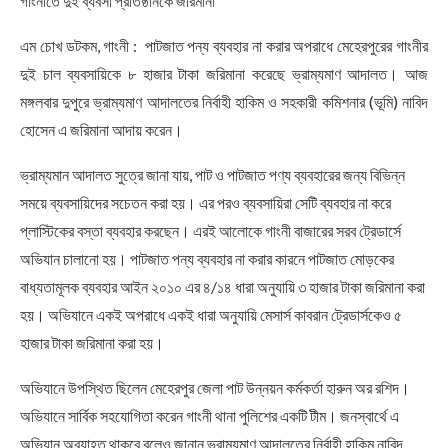
গাংনীতে দুই ব্যবসা প্রতিষ্ঠানকে জরিমানা
এম চোখ ডটকম, গাংনী : পাটজাত পন্য ব্যবহার না করার অপরাধে মেহেরপুরের গাংনীর
দুই চাল ব্যবসায়িকে ৮ হাজার টাকা জরিমানা করেছে ভ্রাম্যমাণ আদালত। আজ
মঙ্গলবার দুপুরে ভ্রাম্যমাণ আদালতের নির্বাহী হাকিম ও সহকারী কমিশনার (ভূমি) নাবিদ
হোসেন এ জরিমানা আদায় করেন।
ভ্রাম্যমান আদালত সুত্রে জানা যায়, পাট ও পাটজাত পণ্য ব্যবহারের জন্য বিভিন্ন
সময়ে ব্যবসায়িদের সচেতন করা হয়। এর পরও ব্যবসায়িরা সেটি ব্যবহার না করে
প্লাস্টিকের বস্তা ব্যবহার করছেন। এরই আলোকে গাংনী বাজারের সরব ট্রেডার্সে
অভিযান চালানো হয়। পাটজাত পন্য ব্যবহার না করার কারনে পাটজাত মোড়কের
বাধ্যতামূলক ব্যবহার আইন ২০১০ এর ৪/১৪ ধারা অনুযায়ি ৩ হাজার টাকা জরিমানা করা
হয়। অভিযানে একই অপরাধে একই ধারা অনুযায়ি মেসার্স কাবরান ট্রেডার্সকেও ৫
হাজার টাকা জরিমানা করা হয়।
অভিযানে উপস্থিত ছিলেন মেহেরপুর জেলা পাট উন্নয়ন কর্মকর্তা হারুন অর রশিদ।
অভিযানে সার্বিক সহযোগিতা করেন গাংনী থানা পুলিশের একটি টীম। জনস্বার্থে এ
অভিযান অব্যাহত থাকবে বলেও জানান ভ্রাম্যমাণ আদালতের নির্বাহী হাকিম নাবিদ