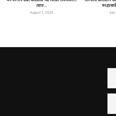
সর্প দংশনে ওঝা কবিরাজ নয় সোজা হাসপাতালে
গাংনীতে ফ্যামিলি কার
যেতে...
সংগ্রহকা
August 1, 2026
July