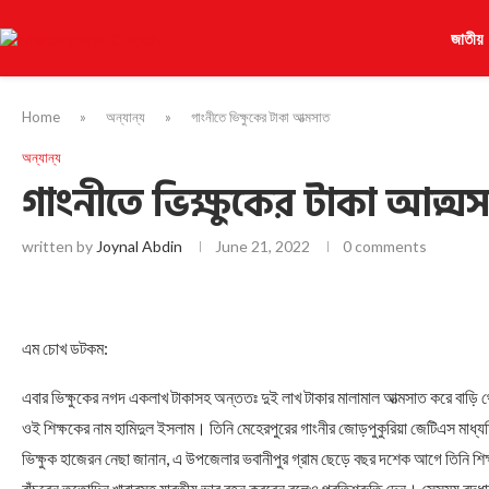
জাতীয়
Home
»
অন্যান্য
»
গাংনীতে ভিক্ষুকের টাকা আত্মসাত
অন্যান্য
গাংনীতে ভিক্ষুকের টাকা আত্ম
written by
Joynal Abdin
June 21, 2022
0 comments
এম চোখ ডটকম:
এবার ভিক্ষুকের নগদ একলাখ টাকাসহ অন্ততঃ দুই লাখ টাকার মালামাল আত্মসাত করে বাড়
ওই শিক্ষকের নাম হামিদুল ইসলাম। তিনি মেহেরপুরের গাংনীর জোড়পুকুরিয়া জেটিএস মাধ্
ভিক্ষুক হাজেরন নেছা জানান, এ উপজেলার ভবানীপুর গ্রাম ছেড়ে বছর দশেক আগে তিনি শি
বাঁচবেন ততোদিন খাবারসহ যাবতীয় ভার বহন করবেন বলেও প্রতিশ্রুতি দেন। সেসময় বৃদ্ধার