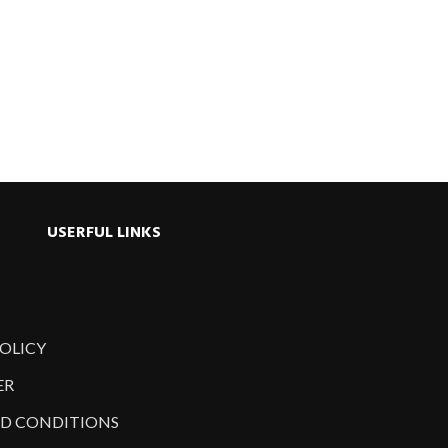
ু
USERFUL LINKS
POLICY
ER
D CONDITIONS