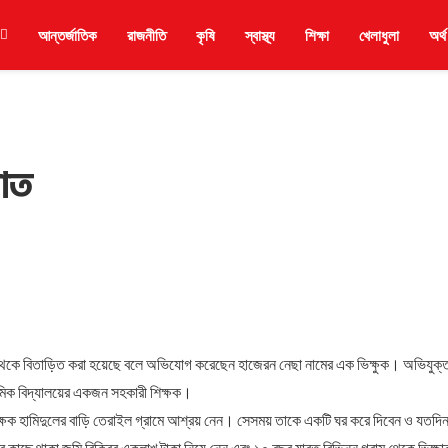
আন্তর্জাতিক
রাজনীতি
কৃষি
স্বাস্থ্য
শিক্ষা
খেলাধুলা
অর্থ
সাত
ি থেকে বিতাড়িত করা হয়েছে বলে অভিযোগ করেছেন হাজেরন নেছা নামের এক ভিক্ষুক। অভিযুক্
যমিক বিদ্যালয়ের একজন সহকারী শিক্ষক।
ক্ষক হামিদুলের বাড়ি তেরাইল গ্রামে আশ্রয় নেন। সেসময় তাকে একটি ঘর করে দিবেন ও যতদি
 কাছে থাকা জমি বিক্রির একলাখ টাকা নিয়ে নেন এবং ১০ বছর যাবত বিভিন্ন গ্রাম থেকে ভিক্ষা