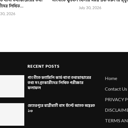
্ড খানা তথ্যভান্ডারের তথ্য
গাংনীতে ফুটবল খেলার সময় এক তরুণের মৃত্য
রীদের লিখিত...
July 30, 2026
 30, 2026
RECENT POSTS
গাংনীতে ফ্যামিলি কার্ড খানা তথ্যভান্ডারের
Home
তথ্য সংগ্রহকারীদের লিখিত পরীক্ষার
ফলাফল
Contact Us
PRIVACY 
মেহেরপুরে যাত্রীবাহী বাস উল্টে আহত অন্তঃত
DISCLAIM
১৩
TERMS AN