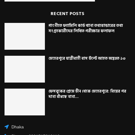
RECENT POSTS
গাংনীতে ফ্যামিলি কার্ড খানা তথ্যভান্ডারের তথ্য
সংগ্রহকারীদের লিখিত পরীক্ষার ফলাফল
মেহেরপুরে যাত্রীবাহী বাস উল্টে আহত অন্তঃত ১৩
ফেসবুকের প্রেমে চীন থেকে মেহেরপুরে: বিয়ের পর
দানা বাঁধছে নানা...
Dhaka