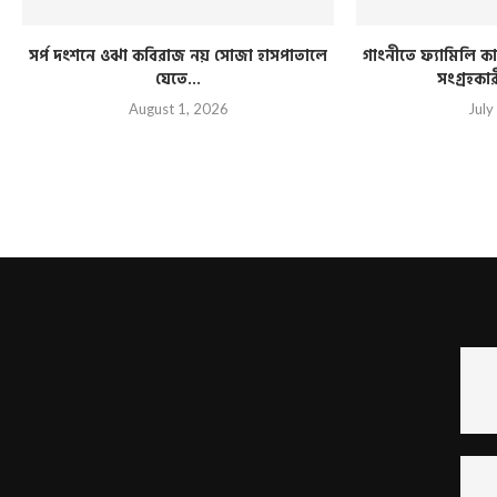
সর্প দংশনে ওঝা কবিরাজ নয় সোজা হাসপাতালে
গাংনীতে ফ্যামিলি কার
যেতে...
সংগ্রহকা
August 1, 2026
July