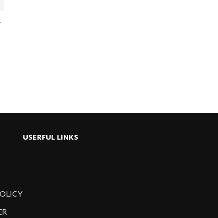
ু
USERFUL LINKS
POLICY
ER