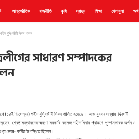
আন্তর্জাতিক
রাজনীতি
কৃষি
স্বাস্থ্য
শিক্ষা
খেলাধুলা
অর্থ
হীদ বুদ্ধিজীবী দিবস পালন
্রলীগের সাধারণ সম্পাদকের
পালন
েগে (১৪ই ডিসেম্বর) শহীদ বুদ্ধিজীবী দিবস পালিত হয়েছে। আজ বুধবার সন্ধায় দিবসটি
্বে, শ্রেষ্ঠ সন্তানদের স্মরণে সরকারি কলেজ শহীদ মিনার প্রাঙ্গণে পুস্পস্তাবক অর্পন ও
খ্য নেতা- কর্মিরা উপস্থিত ছিলেন।