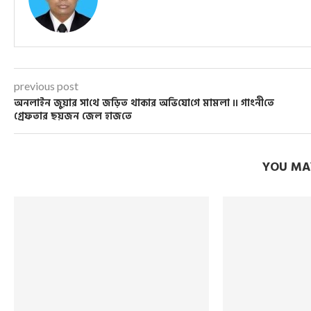
previous post
অনলাইন জুয়ার সা‌থে জ‌ড়িত থাকার অ‌ভি‌যো‌গে মামলা ।। গাংনী‌তে
গ্রেফতার ছয়জন জেল হাজ‌তে
YOU MAY