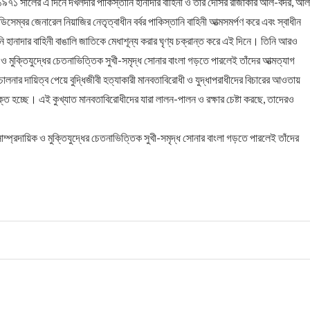
১৯৭১ সালের এ দিনে দখলদার পাকিস্তানি হানাদার বাহিনী ও তার দোসর রাজাকার আল-বদর, আ
 ডিসেম্বর জেনারেল নিয়াজির নেতৃত্বাধীন বর্বর পাকিস্তানি বাহিনী আত্মসমর্পণ করে এবং স্বাধীন
ি হানাদার বাহিনী বাঙালি জাতিকে মেধাশূন্য করার ঘৃণ্য চক্রান্ত করে এই দিনে। তিনি আরও
 মুক্তিযুদ্ধের চেতনাভিত্তিক সুখী-সমৃদ্ধ সোনার বাংলা গড়তে পারলেই তাঁদের আত্মত্যাগ
ালনার দায়িত্ব পেয়ে বুদ্ধিজীবী হত্যাকারী মানবতাবিরোধী ও যুদ্ধাপরাধীদের বিচারের আওতায়
্ত হচ্ছে। এই কুখ্যাত মানবতাবিরোধীদের যারা লালন-পালন ও রক্ষার চেষ্টা করছে, তাদেরও
প্রদায়িক ও মুক্তিযুদ্ধের চেতনাভিত্তিক সুখী-সমৃদ্ধ সোনার বাংলা গড়তে পারলেই তাঁদের