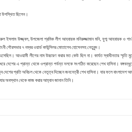
মীরা উপস্থিত ছিলেন।
রুল ইসলাম উজ্জ্বল, উপজেলা শ্রমিক লীগ আহবায়ক মনিরুজ্জামান মনি, যুগ্ম আহবায়ক ও গাং
ংনী পৌরসভার ৭ নম্বর ওয়ার্ড কাউন্সিলর মোতালেব হোসেনসহ নেতৃবৃন্দ।
ে এসেছিল। আওয়ামী লীগের নাম উচ্চারণ করার মত কেউ ছিল না। কার্যত স্বাধীনতার স্মৃতি মু
 ধরে দেশের এ প্রান্ত থেকে ওপ্রান্ত পর্যন্ত দলকে সংগঠিত করেছেন শেখ হাসিনা। বঙ্গবন্ধু
ৃত্বে দেশের প্রতি অবিচল থেকে নেতৃত্ব দিচ্ছেন জননেত্রী শেখ হাসিনা। যার ফলে বাংলাদেশ 
ার যার অবস্থান থেকে কাজ করার আহ্বান জানান তিনি। ‌