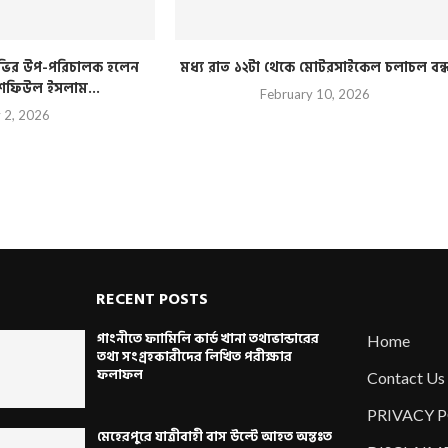
িটিভির উপ-পরিচালক হলেন
মধ্য রাত ১২টা থেকে মোটরসাইকেল চলাচল বন্
 শফিউল ইসলাম...
February 10, 2026
y 2, 2026
RECENT POSTS
গাংনীতে ফ্যামিলি কার্ড খানা তথ্যভান্ডারের
Home
তথ্য সংগ্রহকারীদের লিখিত পরীক্ষার
ফলাফল
Contact Us
PRIVACY 
মেহেরপুরে যাত্রীবাহী বাস উল্টে আহত অন্তঃত