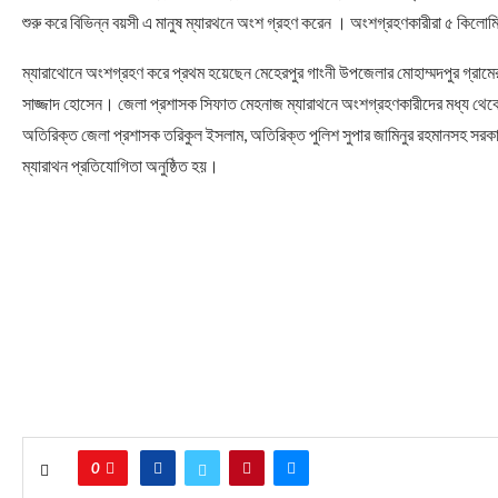
শুরু করে বিভিন্ন বয়সী এ মানুষ ম্যারথনে অংশ গ্রহণ করেন । অংশগ্রহণকারীরা ৫ কিলোম
ম্যারাথোনে অংশগ্রহণ করে প্রথম হয়েছেন মেহেরপুর গাংনী উপজেলার মোহাম্মদপুর গ্র
সাজ্জাদ হোসেন। জেলা প্রশাসক সিফাত মেহনাজ ম্যারাথনে অংশগ্রহণকারীদের মধ্য থে
অতিরিক্ত জেলা প্রশাসক তরিকুল ইসলাম, অতিরিক্ত পুলিশ সুপার জামিনুর রহমানসহ সরকার
ম্যারাথন প্রতিযোগিতা অনুষ্ঠিত হয়।
0