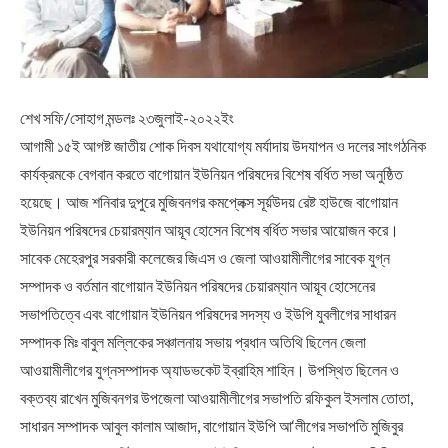
শেখ সফি/সোহাগ মন্ডলঃ ২৩জুলাই-২০২২ইং
আগামী ১৫ই আগষ্ট জাতীয় শোক দিবস যথাযোগ্য মর্যাদায় উদযাপন ও দলের সাংগঠনিক
কার্যক্রমকে বেগবান করতে বাগোয়ান ইউনিয়ন পরিষদের বিশেষ বর্ধিত সভা অনুষ্ঠিত
হয়েছে। আজ শনিবার দুপুরে মুজিবনগর কমপ্লেক্স সূর্য়উদয় রেষ্ট হাউজে বাগোয়ান
ইউনিয়ন পরিষদের চেয়ারম্যান আয়ূব হোসেন বিশেষ বর্ধিত সভার আয়োজন করে।
সাবেক মেহেরপুর সরকারী কলেজের জিএস ও জেলা আওয়ামীলীগের সাবেক যুগ্ন
সম্পাদক ও বর্তমান বাগোয়ান ইউনিয়ন পরিষদের চেয়ারম্যান আয়ূব হোসেনের
সভাপতিত্বে এবং বাগোয়ান ইউনিয়ন পরিষদের সদস্য ও ইউপি যুবলীগের সাধারন
সম্পাদক মিঃ বাবুল মল্লিকের সঞ্চালনায় সভায় প্রধান অতিথি ছিলেন জেলা
আওয়ামীলীগের যুগ্নসম্পাদক অ্যাডভকেট ইব্রাহিম শাহিন। উপস্থিত ছিলেন ও
বক্তব্য রাখেন মুজিবনগর উপজেলা আওয়ামীলীগের সভাপতি রফিকুল ইসলাম তোতা,
সাধারন সম্পাদক আবুল কালাম আজাদ, বাগোয়ান ইউপি আ‘লীগের সভাপতি মুজিবুর