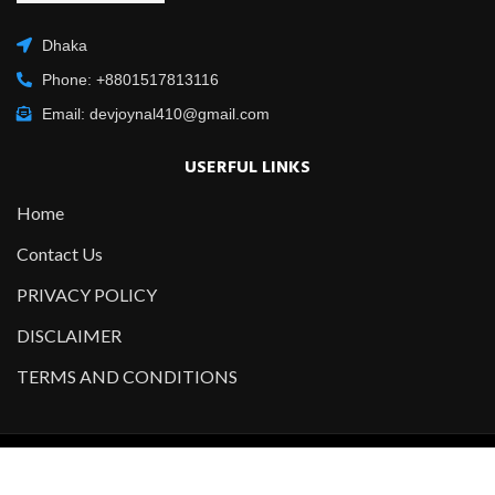
Dhaka
Phone: +8801517813116
Email: devjoynal410@gmail.com
USERFUL LINKS
Home
Contact Us
PRIVACY POLICY
DISCLAIMER
TERMS AND CONDITIONS
Copyright @2021-2022 All Right Reserved – Designed and
Developed by
Developer Joynal