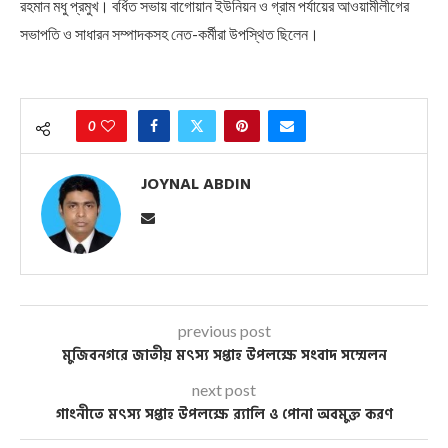
রহমান মধু প্রমুখ। বর্ধিত সভায় বাগোয়ান ইউনিয়ন ও গ্রাম পর্যায়ের আওয়ামীলীগের
সভাপতি ও সাধারন সম্পাদকসহ নেত-কর্মীরা উপস্থিত ছিলেন।
0
JOYNAL ABDIN
previous post
মুজিবনগরে জাতীয় মৎস্য সপ্তাহ উপলক্ষে সংবাদ সম্মেলন
next post
গাংনীতে মৎস্য সপ্তাহ উপলক্ষে র‌্যালি ও পোনা অবমুক্ত করণ