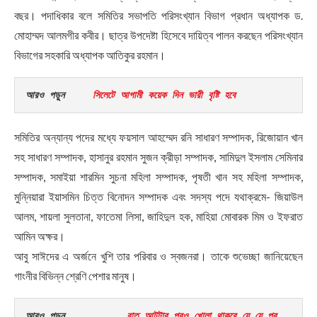
বছর। পদাধিকার বলে সমিতির সভাপতি পরিসংখ্যান বিভাগ প্রধান অধ্যাপক ড.
মোহাম্মদ আলমগীর কবীর। ছাত্র উপদেষ্টা হিসেবে দায়িত্ব পালন করছেন পরিসংখ্যান
বিভাগের সহকারি অধ্যাপক আতিকুর রহমান।
আরও পড়ুন     
সিলেটে আগামী কয়েক দিন ভারী বৃষ্টি হবে
সমিতির অন্যান্য পদের মধ্যে ফয়সাল আহম্মেদ রনি সাধারণ সম্পাদক, রিজোয়ান খান
সহ সাধারণ সম্পাদক, হাসানুর রহমান সুজন ক্রীড়া সম্পাদক, সামিদুল ইসলাম সেমিনার
সম্পাদক, সমাইয়া শারমিন সুচনা মহিলা সম্পাদক, পৃষতী খান সহ মহিলা সম্পাদক,
মুন্নিয়ারা ইয়াসমিন চিত্ত বিনোদন সম্পাদক এবং সদস্য পদে যথাক্রমে- জিয়াউল
আলম, শায়লা সুলতানা, ফাতেমা লিসা, জাহিদুল হক, মাহিয়া মোবারক মিম ও ইফরাত
আমিন অক্ষর।
আবু সাঈদের এ অর্জনে খুশি তার পরিবার ও স্বজনরা। তাকে শুভেচ্ছা জানিয়েছেন
গাংনীর বিভিন্ন শ্রেণি পেশার মানুষ।
আরও পড়ুন      
     রাত আটটার পরও খোলা থাকবে যে যে প্র