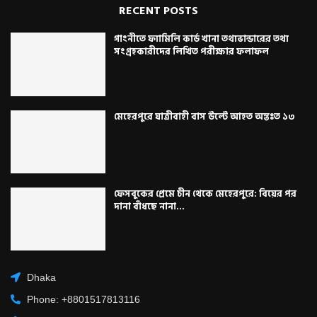
RECENT POSTS
গাংনীতে ফ্যামিলি কার্ড খানা তথ্যভান্ডারের তথ্য
সংগ্রহকারীদের লিখিত পরীক্ষার ফলাফল
মেহেরপুরে যাত্রীবাহী বাস উল্টে আহত অন্তঃত ১৩
ফেসবুকের প্রেমে চীন থেকে মেহেরপুরে: বিয়ের পর
দানা বাঁধছে নানা...
Dhaka
Phone: +8801517813116