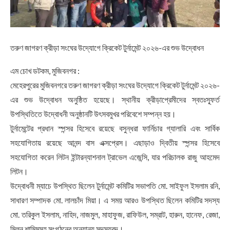
তরুণ জাগরণ ক্রীড়া সংঘের উদ্যোগে ক্রিকেট টুর্নামেন্ট ২০২৬-এর শুভ উদ্বোধন
এম চোখ ডটকম, মুজিবনগর :
মেহেরপুরের মুজিবনগরে তরুণ জাগরণ ক্রীড়া সংঘের উদ্যোগে ক্রিকেট টুর্নামেন্ট ২০২৬-
এর শুভ উদ্বোধন অনুষ্ঠিত হয়েছে। স্থানীয় ক্রীড়াপ্রেমীদের স্বতঃস্ফূর্ত
উপস্থিতিতে উদ্বোধনী অনুষ্ঠানটি উৎসবমুখর পরিবেশে সম্পন্ন হয়।
টুর্নামেন্টের প্রধান স্পন্সর হিসেবে রয়েছে বসুন্ধরা ফার্নিচার গ্যালারি এবং সার্বিক
সহযোগিতায় রয়েছে আনন্দ বাস এক্সপ্রেস। এছাড়াও দ্বিতীয় স্পন্সর হিসেবে
সহযোগিতা করেন লিটন ইন্টারন্যাশনাল ট্রাভেল এজেন্সি, যার পরিচালক রাজু আহমেদ
লিটন।
উদ্বোধনী ম্যাচে উপস্থিত ছিলেন টুর্নামেন্ট কমিটির সভাপতি মো. সাইফুল ইসলাম রনি,
সাধারণ সম্পাদক মো. লালচাঁদ মিয়া। এ সময় আরও উপস্থিত ছিলেন কমিটির সদস্য
মো. তরিকুল ইসলাম, নাহিদ, নাজমুল, মাহাফুজ, রাফিউল, সম্রাট, হারুন, হানেফ, রেজা,
মিলন শামিমসহ সংগঠনের অন্যান্য সদস্যবৃন্দ।