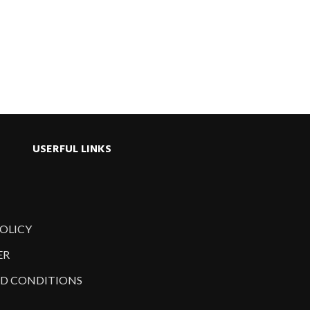
July 17, 2026
Ju
USERFUL LINKS
POLICY
ER
D CONDITIONS