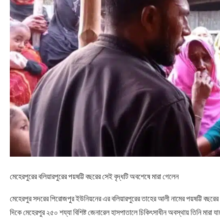
মেহেরপুরের বলিয়ারপুরের পয়ষট্টি বছরের সেই বৃদ্ধটি অবশেষে মারা গেলেন
মেহেরপুর সদরের পিরোজপুর ইউনিয়নের এর বলিয়ারপুরের তাহের আলী নামের পয়ষট্টি বছরের সে
দিকে মেহেরপুর ২৫০ শয্যা বিশিষ্ট জেনারেল হাসপাতালে চিকিৎসাধীন অবস্থায় তিনি মারা 