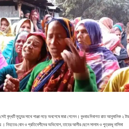
ই বৃদ্ধটি মৃত্যুর সাথে পাঞ্জা লড়ে অবশেষে মারা গেলেন। বুধবার দিবাগত রাত আনুমানিক ২ টা
যায় । নিহতের বোন ও প্রতিবেশীদের অভিযোগ, তাহের আলীর ছেলে সালাম ও পুত্রবধূ নাসিমা