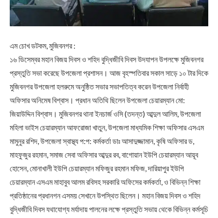
এম চোখ ডটকম, মুজিবনগর :
১৬ ডিসেম্বর মহান বিজয় দিবস ও শহিদ বুদ্ধিজীবি দিবস উদযাপন উপলক্ষে মুজিবনগর
প্রস্তুতি সভা করেছে উপজেলা প্রশাসন। আজ বৃহস্পতিবার সকাল সাড়ে ১০ টার দিকে
মুজিবনগর উপজেলা হলরুমে অনুষ্ঠিত সভার সভাপতিত্ব করেন উপজেলা নির্বাহী
অফিসার অনিমেষ বিশ্বাস। প্রধান অতিথি ছিলেন উপজেলা চেয়ারম্যান মো:
জিয়াউদ্দিন বিশ্বাস। মুজিবনগর থানা ইনচার্জ ওসি (তদন্ত) আব্দুল আলিম, উপজেলা
মহিলা ভাইস চেয়ারম্যান আফরোজা খাতুন, উপজেলা মাধ্যমিক শিক্ষা অফিসার এসএম
মামুনুর রশিদ, উপজেলা স্বাস্থ্য প:প: কর্মকর্তা ডাঃ আসাদুজ্জামান, কৃষি অফিসার ড,
মাহফুজুর রহমান, সমাজ সেবা অফিসার আব্দুর রব, বাগোয়ান ইউপি চেয়ারম্যান আয়ূব
হোসেন, মোনাখালী ইউপি চেয়ারম্যান মফিজুর রহমান মফিজ, দারিয়াপুর ইউপি
চেয়ারম্যান এসএম মাহাবুব আলম রবিসহ সরকারি অফিসের কর্মকর্তা, ও বিভিন্ন শিক্ষা
প্রতিষ্ঠানের প্রধানগন এসময় সেখানে উপস্থিত ছিলেন। মহান বিজয় দিবস ও শহিদ
বুদ্ধিজীবি দিবস যথাযোগ্য মর্যাদায় পালনের লক্ষে প্রস্তুতি সভায় থেকে বিভিন্ন কর্মসূচি