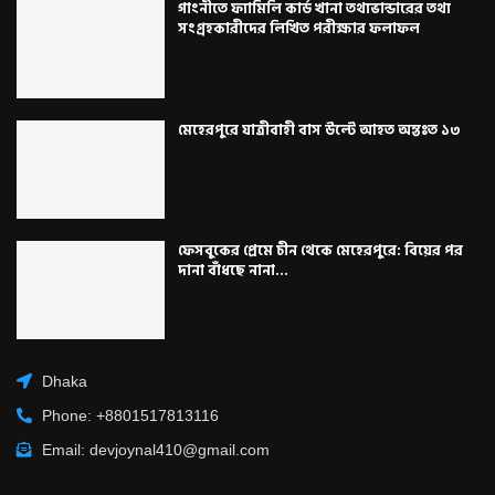
গাংনীতে ফ্যামিলি কার্ড খানা তথ্যভান্ডারের তথ্য
সংগ্রহকারীদের লিখিত পরীক্ষার ফলাফল
মেহেরপুরে যাত্রীবাহী বাস উল্টে আহত অন্তঃত ১৩
ফেসবুকের প্রেমে চীন থেকে মেহেরপুরে: বিয়ের পর
দানা বাঁধছে নানা...
Dhaka
Phone: +8801517813116
Email: devjoynal410@gmail.com