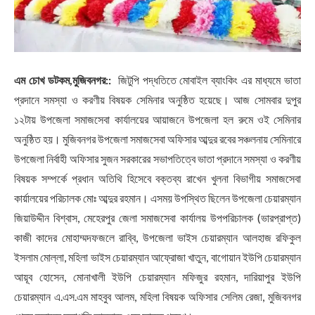
এম চোখ ডটকম,মুজিবনগর::
জিটুপি পদ্ধতিতে মোবাইল ব্যাংকিং এর মাধ্যমে ভাতা
প্রদানে সমস্যা ও করণীয় বিষয়ক সেমিনার অনুষ্ঠিত হয়েছে। আজ সোমবার দুপুর
১২টায় উপজেলা সমাজসেবা কার্যালয়ের আয়াজনে উপজেলা হল রুমে ওই সেমিনার
অনুষ্ঠিত হয়। মুজিবনগর উপজেলা সমাজসেবা অফিসার আব্দুর রবের সঞ্চলনায় সেমিনারে
উপজেলা নির্বাহী অফিসার সুজন সরকারের সভাপতিত্বে ভাতা প্রদানে সমস্যা ও করণীয়
বিষয়ক সম্পর্কে প্রধান অতিথি হিসেবে বক্তব্য রাখেন খুলনা বিভাগীয় সমাজসেবা
কার্য়ালয়ের পরিচালক মোঃ আব্দুর রহমান। এসময় উপস্থিত ছিলেন উপজেলা চেয়ারম্যান
জিয়াউদ্দীন বিশ্বাস, মেহেরপুর জেলা সমাজসেবা কার্যালয় উপপরিচালক (ভারপ্রাপ্ত)
কাজী কাদের মোহাম্মদফজলে রাব্বি, উপজেলা ভাইস চেয়ারম্যান আলহাজ রফিকুল
ইসলাম মোল্লা, মহিলা ভাইস চেয়ারম্যান আফ্রোজা খাতুন, বাগোয়ান ইউপি চেয়ারম্যান
আয়ূব হোসেন, মোনাখালী ইউপি চেয়ারম্যান মফিজুর রহমান, দারিয়াপুর ইউপি
চেয়ারম্যান এ.এস.এম মাহবুব আলম, মহিলা বিষয়ক অফিসার সেলিম রেজা, মুজিবনগর