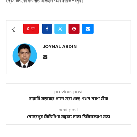
প্রেস ক্লাবের সভাপতি আলহাজ ওমর ফারুক প্রমুখ।
0
JOYNAL ABDIN
previous post
বারাদী সড়কের পাশে মরা গাছ এখন মরণ ফাঁদ
next post
মেহেরপুর সিডিপি’র সম্ভাব্য দাতা চিহিৃতকরণ সভা