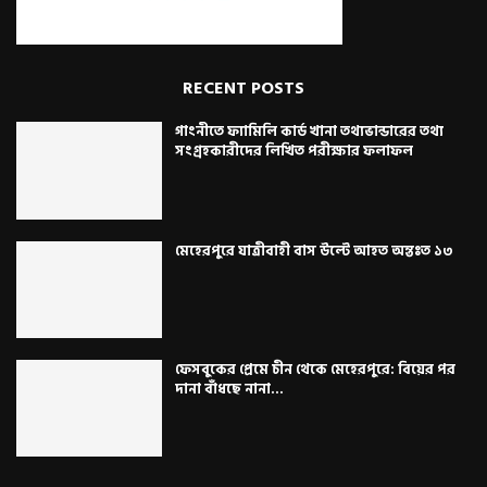
RECENT POSTS
গাংনীতে ফ্যামিলি কার্ড খানা তথ্যভান্ডারের তথ্য
সংগ্রহকারীদের লিখিত পরীক্ষার ফলাফল
মেহেরপুরে যাত্রীবাহী বাস উল্টে আহত অন্তঃত ১৩
ফেসবুকের প্রেমে চীন থেকে মেহেরপুরে: বিয়ের পর
দানা বাঁধছে নানা...