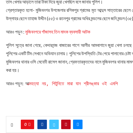
তাস খেলার আড়ালে তারা টাকা দিয়ে জুয়া খেলছিল বলে জানায় পুলিশ।
গ্রেপ্তারকৃত হলো- মুজিবনগর উপজেলার রশিকপুর গ্রামের মৃত আব্দুস সাত্তারের ছেলে
উল্লাহর ছেলে তাহাজ উদ্দীন (৫৫) ও রতনপুর গ্রামের অধির মন্ডলের ছেলে জনি মন্ডল (৩
আরও পড়ুন :
মুজিবনগরে গাঁজাসহ তিন মাদক ব্যবসায়ী আটক
পুলিশ সূত্রে জানা গেছে, কেদারগন্জ বাজারের পাশে আলীর আমবাগানে জুয়া খেলা চলছে
পুলিশের একটি টিম সেখানে অভিযান চালায়। পুলিশের উপস্থিতি টের পেয়ে পালানোর চেষ্টা 
মুজিবনগর থানার ওসি মেহেদী রাসেল জানান, গ্রেফতারকৃতদের নামে মুজিবনগর থানায় মা
করা হয়।
আরও পড়ুন: আ
ত্মহত্যা নয়, পিটুনিতে মারা যান শ্রীলঙ্কার ওই এমপি
0