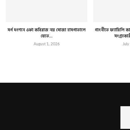
সর্প দংশনে ওঝা কবিরাজ নয় সোজা হাসপাতালে
গাংনীতে ফ্যামিলি কার
যেতে...
সংগ্রহকা
August 1, 2026
July