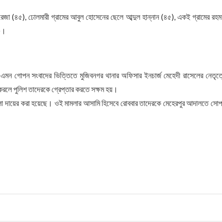
 রেজা (৪৫), ঢোলমারী গ্রামের আবুল হোসেনের ছেলে আব্দুল হান্নান (৪৫), একই গ্রামের রহ
৫)।
 এমন গোপন সংবাদের ভিত্তিতে মুজিবনগর থানার অফিসার ইনচার্জ মেহেদী রাসেলের নেতৃত্
করলে পুলিশ তাদেরকে গ্রেপ্তার করতে সক্ষম হয়।
মলা দায়ের করা হয়েছে। ওই মামলার আসামি হিসেবে রোববার তাদেরকে মেহেরপুর আদালতে সোপর