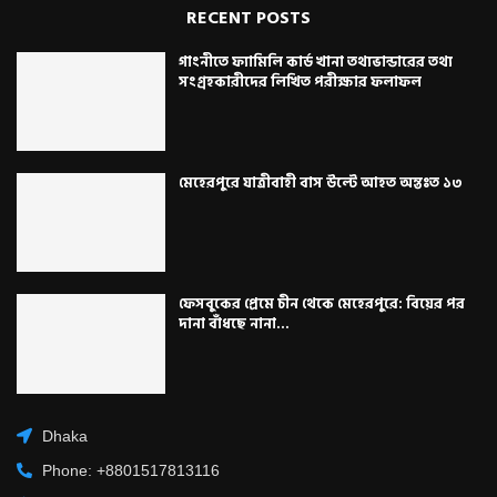
RECENT POSTS
গাংনীতে ফ্যামিলি কার্ড খানা তথ্যভান্ডারের তথ্য
সংগ্রহকারীদের লিখিত পরীক্ষার ফলাফল
মেহেরপুরে যাত্রীবাহী বাস উল্টে আহত অন্তঃত ১৩
ফেসবুকের প্রেমে চীন থেকে মেহেরপুরে: বিয়ের পর
দানা বাঁধছে নানা...
Dhaka
Phone: +8801517813116