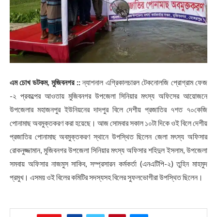
এম চোখ ডটকম, মুজিবনগর ::
ন্যাশনাল এগ্রিকালচারল টেকনোলজি প্রোগ্রাম ফেজ
-২ প্রকল্পের আওতায় মুজিবনগর উপজেলা সিনিয়ার মৎস্য অফিসের আয়োজনে
উপজেলার মহাজনপুর ইউনিয়নের দাদপুর বিলে দেশীয় প্রজাতির ৭শত ৭০কেজি
পোনামাছ অবমুক্তকরণ করা হয়েছে। আজ সোমবার সকাল ১০টা দিকে ওই বিলে দেশীয়
প্রজাতির পোনামাছ অবমুক্তকরণ স্থানে উপস্থিত ছিলেন জেলা মৎস্য অফিসার
রোকনুজ্জামান, মুজিবনগর উপজেলা সিনিয়ার মৎস্য অফিসার শহিদুল ইসলাম, উপজেলা
সমবায় অফিসার নাজমুস সাকিব, সম্প্রসারন কর্মকর্তা (এনএটিপি-২) তুহিন মাহমুদ
প্রমুখ। এসময় ওই বিলের কমিটির সদস্যসহ বিলের সুফলভোগীরা উপস্থিত ছিলেন।