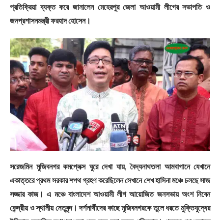
প্রতিক্রিয়া ব্যক্ত করে জানালেন মেহেরপুর জেলা আওয়ামী লীগের সভাপতি ও
জনপ্রশাসনমন্ত্রী ফরহাদ হোসেন।
সরেজমিন মুজিবনগর কমপ্লেক্স ঘুরে দেখা যায়, বৈদ্যনাথতলা আমবাগানে যেখানে
একাত্তরে প্রথম সরকার শপথ গ্রহণ করেছিলেন সেখানে শেখ হাসিনা মঞ্চে চলছে সাজ
সজ্জার কাজ। এ মঞ্চে বাংলাদেশ আওয়ামী লীগ আয়োজিত জনসভায় অংশ নিবেন
কেন্দ্রীয় ও স্থানীয় নেতৃবৃন্দ। দর্শনার্থীদের কাছে মুজিবনগরকে তুলে ধরতে মুক্তিযুদ্ধের