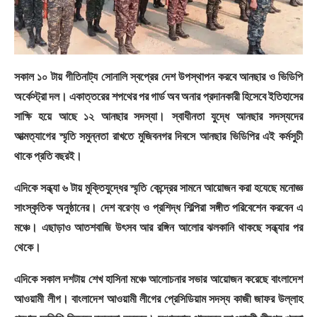
সকাল ১০ টায় গীতিনাট্য সোনালি স্বপ্রের দেশ উপস্থাপন করবে আনছার ও ভিডিপি
অর্কেস্ট্রা দল। একাত্তরের শপথের পর গার্ড অব অনার প্রদানকারী হিসেবে ইতিহাসের
সাক্ষি হয়ে আছে ১২ আনছার সদস্যা। স্বাধীনতা যুদ্ধে আনছার সদস্যদের
আত্মত্যাগের স্মৃতি সমুন্নতা রাখতে মুজিবনগর দিবসে আনছার ভিডিপির এই কর্মসুচী
থাকে প্রতি বছরই।
এদিকে সন্ধ্যা ৬ টায় মুক্তিযুদ্ধের স্মৃতি কেন্দ্রের সামনে আয়োজন করা হযেছে মনোজ্ঞ
সাংস্কৃতিক অনুষ্ঠানের। দেশ বরেণ্য ও প্রশিদ্ধ শিল্পিরা সঙ্গীত পরিবেশেন করবেন এ
মঞ্চে। এছাড়াও আতশবাজি উৎসব আর রঙ্গিন আলোর ঝলকানি থাকছে সন্ধ্যার পর
থেকে।
এদিকে সকাল দশটায় শেখ হাসিনা মঞ্চে আলোচনার সভার আয়োজন করেছে বাংলাদেশ
আওয়ামী লীগ। বাংলাদেশ আওয়ামী লীগের প্রেসিডিয়াম সদস্য কাজী জাফর উল্লাহ