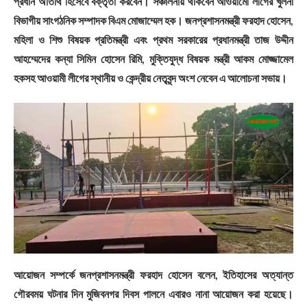
প্রধান অতিথি হিসেবে বক্তৃতা করবেন। সঞ্চালনায় থাকবেন আওয়ামেী লীগের খুলনা
বিভাগীয় সাংগঠনিক সম্পাদক বিএম মোজাম্মেল হক। জনপ্রশাসনমন্ত্রী ফরহাদ হোসেন,
মহিলা ও শিশু বিষয়ক প্রতিমন্ত্রী এবং প্রথম সরকারের প্রধানমন্ত্রী তাজ উদ্দীন
আহম্মেদের কন্যা সিমিন হোসেন রিমি, মুক্তিযুদ্ধ বিষয়ক মন্ত্রী আকম মোজ্জামেল
হকসহ আওয়ামী লীগের স্থানীয় ও কেন্দ্রীয় নেতৃবৃন্দ অংশ নেবেন এ আলোচনা সভায়।
আয়োজন সম্পর্কে জনপ্রশাসনমন্ত্রী ফরহাদ হোসেন বলেন, ইতিহাসের অত্যান্ত
গৌরবময় ঘটনার দিন মুজিবনগর দিবস পালনে এবারও নানা আয়োজন করা হয়েছে।