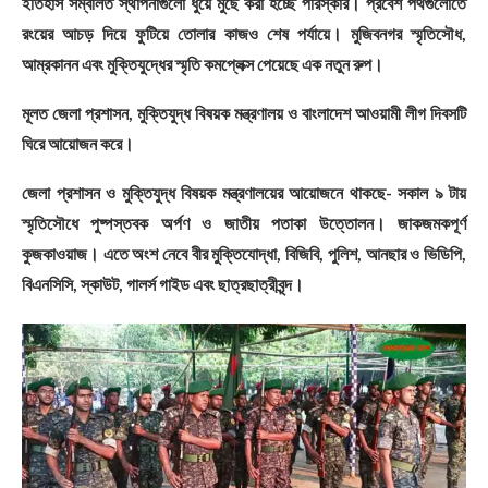
ইতিহাস সম্বলিত স্থাপনাগুলো ধুয়ে মুছে করা হচ্ছে পরিস্কার। প্রবেশ পথগুলোতে
রংয়ের আচড় দিয়ে ফুটিয়ে তোলার কাজও শেষ পর্যায়ে। মুজিবনগর স্মৃতিসৌধ,
আম্রকানন এবং মুক্তিযুদ্ধের স্মৃতি কমপ্লেক্স পেয়েছে এক নতুন রুপ।
মূলত জেলা প্রশাসন, মুক্তিযুদ্ধ বিষয়ক মন্ত্রণালয় ও বাংলাদেশ আওয়ামী লীগ দিবসটি
ঘিরে আয়োজন করে।
জেলা প্রশাসন ও মুক্তিযুদ্ধ বিষয়ক মন্ত্রণালয়ের আয়োজনে থাকছে- সকাল ৯ টায়
স্মৃতিসৌধে পুষ্পস্তবক অর্পণ ও জাতীয় পতাকা উত্তোলন। জাকজমকপূর্ণ
কুজকাওয়াজ। এতে অংশ নেবে বীর মুক্তিযোদ্ধা, বিজিবি, পুলিশ, আনছার ও ভিডিপি,
বিএনসিসি, স্কাউট, গালর্স গাইড এবং ছাত্রছাত্রীবৃন্দ।