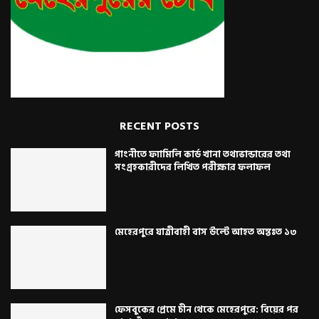
RECENT POSTS
গাংনীতে ফ্যামিলি কার্ড খানা তথ্যভান্ডারের তথ্য
সংগ্রহকারীদের লিখিত পরীক্ষার ফলাফল
মেহেরপুরে যাত্রীবাহী বাস উল্টে আহত অন্তঃত ১৩
ফেসবুকের প্রেমে চীন থেকে মেহেরপুরে: বিয়ের পর