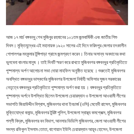
আজ ১৭ মার্চ বঙ্গবন্ধু শেখ মুজিবুর রহমানের ১০১তম জন্মবার্ষিকী এবং জাতীয় শিশু
দিবস। মুক্তিযুদ্ধের এই মহানায়ক ১৯২০ সালের এই দিনে ফরিদপুর জেলার তৎকালীন
গোপালগঞ্জ মহকুমার টুঙ্গিপাড়া গ্রামে জন্মগ্রহণ করেন। তিনার অসান্য অবদানের কথা
ভুলবেনা বাংলার মানুষ । তাই দিনটি স্মরণ করে রাখতে মুজিবনগর বঙ্গবন্ধুর প্রতিকৃতিতে
পুষ্পমাল্য অর্পণ আলোচনা সভা দোয়া মাহফিল অনুষ্ঠিত হয়েছে । শুরুতেই মুজিবনগর
অবস্থিত বঙ্গবন্ধুর ভাস্কর্যের মুজিবনগর উপজেলা নির্বাহী অফিসার সুজন সরকারের
নেতৃত্বে বঙ্গবন্ধুর প্রতিকৃতিতে পুষ্পমাল্য অর্পণ করা হয় । বঙ্গবন্ধুর প্রতিকৃতিতে
পুষ্পমাল্য অর্পনে উপস্থিত ছিলেন উপজেলা চেয়ারম্যান ও উপজেলা আওয়ামী লীগের
সভাপতি জিয়াউদ্দীন বিশ্বাস, মুজিবনগর থানা ইনচার্জ (ওসি) মেহেদী রাসেল, মুজিবনগর
মুক্তিযোদ্ধা কমান্ড, মুজিবনগর টুরিষ্ট পুলিশ, উপজেলা স্বাস্থ্য কমপ্লেক্স, মুজিবনগর
পল্লী বিদ্রৎ, মুজিবনগর বন বিভাগ, আনসার ভিডিপি মুজিবনগর, জেলা আওয়ামী লীগের
সদস্য রফিকুল ইসলাম তোতা, বাগোয়ান ইউপি চেয়ারম্যান আয়ূব হোসেন, উপজেলা