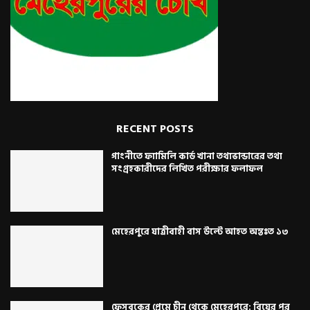
RECENT POSTS
গাংনীতে ফ্যামিলি কার্ড খানা তথ্যভান্ডারের তথ্য
সংগ্রহকারীদের লিখিত পরীক্ষার ফলাফল
মেহেরপুরে যাত্রীবাহী বাস উল্টে আহত অন্তঃত ১৩
ফেসবুকের প্রেমে চীন থেকে মেহেরপুরে: বিয়ের পর