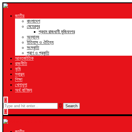
জাতীয়
বাংলাদেশ
মেহেরপুর
প্রথম রাজধানী মুজিবনগর
অন্যান্য
ইতিহাস ও ঐতিহ্য
সংস্কৃতি
প্রাণ ও প্রকৃতি
আন্তর্জাতিক
রাজনীতি
কৃষি
স্বাস্থ্য
শিক্ষা
খেলাধুলা
অর্থ বাণিজ্য
Search
জাতীয়