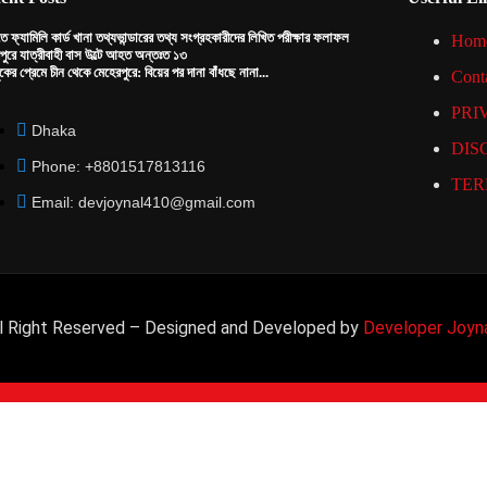
তে ফ্যামিলি কার্ড খানা তথ্যভান্ডারের তথ্য সংগ্রহকারীদের লিখিত পরীক্ষার ফলাফল
Hom
পুরে যাত্রীবাহী বাস উল্টে আহত অন্তঃত ১৩
কের প্রেমে চীন থেকে মেহেরপুরে: বিয়ের পর দানা বাঁধছে নানা...
Cont
PRI
Dhaka
DIS
Phone: +8801517813116
TER
Email: devjoynal410@gmail.com
 Right Reserved – Designed and Developed by
Developer Joyn