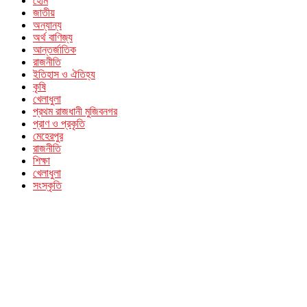
হোম
জাতীয়
অন্যান্য
অর্থ বাণিজ্য
আন্তর্জাতিক
রাজনীতি
ইতিহাস ও ঐতিহ্য
কৃষি
খেলাধুলা
প্রথম রাজধানী মুজিবনগর
প্রাণ ও প্রকৃতি
মেহেরপুর
রাজনীতি
শিক্ষা
খেলাধুলা
সংস্কৃতি