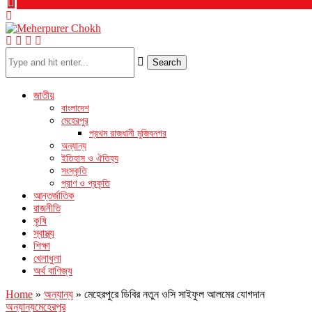
Search
জাতীয়
বাংলাদেশ
মেহেরপুর
প্রথম রাজধানী মুজিবনগর
অন্যান্য
ইতিহাস ও ঐতিহ্য
সংস্কৃতি
প্রাণ ও প্রকৃতি
আন্তর্জাতিক
রাজনীতি
কৃষি
স্বাস্থ্য
শিক্ষা
খেলাধুলা
অর্থ বাণিজ্য
Home
»
অন্যান্য
»
মেহেরপুরে ডিবির নতুন ওসি সাইফুল আলমের যোগদান
অন্যান্য
মেহেরপুর