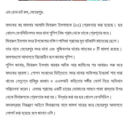
এম চোখ ডট কম, মেহেরপুর:
মাদকের বহু মামলার আসামি মিনারুল ইসলামকে (৫৫) গ্রেফতার করা হয়েছে। ছয়
বোতল ফেনসিডিলসহ সদর থানা পুলিশ নিজ গ্রাম থেকে তাকে গ্রেপ্তার করে।
মিনারুল ইসলাম সদর উপজেলার দক্ষিণ শালিকা গ্রামের মৃত ঘটকালি কাদেরের ছেলে।
তার নামে মেহেরপুর সদর থানা এবং মুজিবনগর থানায় মাদকের ৮ টি মামলা রয়েছে।
মামলাগুলো আদালতে বিচারাধীন বলে জানায় পুলিশ। ‌
পুলিশ জানায়, মিনারুল ইসলাম বারবার আটক আর জামিনের পর আবারও শুরু করে
মাদকের ব্যবসা। গোপন সংবাদের ভিত্তিতে সদর থানার অফিসার ইনচার্জ শাহ দারা
খানের নেতৃত্বে হাবিবুর রহমান ও এএসআই কহিতোর সঙ্গীয় ফোর্স নিয়ে অভিযান
পরিচালনা করেন। এসময় গ্রামের একটি চায়ের দোকানের সামনে পাকা রাস্তার উপর
থেকে মিনারুলকে গ্রেফতার করা হয়। উদ্ধার করা হয় ছয় বোতল ফেনসিডিল।
মাদকদ্রব্য নিয়ন্ত্রণ আইনে মিনারুলের নামে মামলা দায়ের করে মেহেরপুর আদালতে
সোপর্দ করা হয়েছে বলে জানান ওসি।