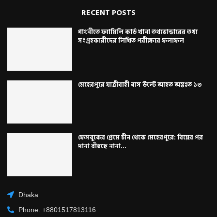
RECENT POSTS
গাংনীতে ফ্যামিলি কার্ড খানা তথ্যভান্ডারের তথ্য
সংগ্রহকারীদের লিখিত পরীক্ষার ফলাফল
মেহেরপুরে যাত্রীবাহী বাস উল্টে আহত অন্তঃত ১৩
ফেসবুকের প্রেমে চীন থেকে মেহেরপুরে: বিয়ের পর
দানা বাঁধছে নানা...
Dhaka
Phone: +8801517813116