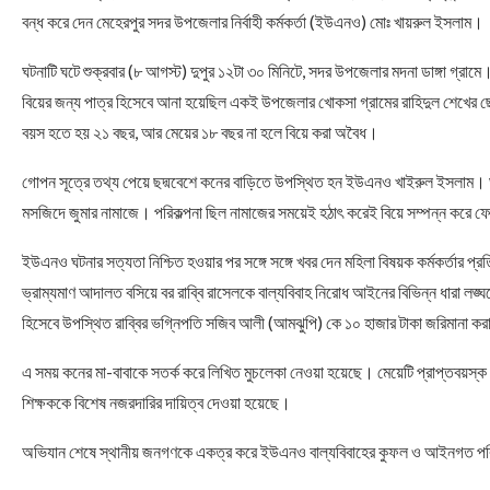
বন্ধ করে দেন মেহেরপুর সদর উপজেলার নির্বাহী কর্মকর্তা (ইউএনও) মোঃ খায়রুল ইসলাম।
ঘটনাটি ঘটে শুক্রবার (৮ আগস্ট) দুপুর ১২টা ৩০ মিনিটে, সদর উপজেলার মদনা ডাঙ্গা গ্রামে
বিয়ের জন্য পাত্র হিসেবে আনা হয়েছিল একই উপজেলার খোকসা গ্রামের রাহিদুল শেখের ছ
বয়স হতে হয় ২১ বছর, আর মেয়ের ১৮ বছর না হলে বিয়ে করা অবৈধ।
গোপন সূত্রে তথ্য পেয়ে ছদ্মবেশে কনের বাড়িতে উপস্থিত হন ইউএনও খাইরুল ইসলাম। ঘটনাস
মসজিদে জুমার নামাজে। পরিকল্পনা ছিল নামাজের সময়েই হঠাৎ করেই বিয়ে সম্পন্ন করে 
ইউএনও ঘটনার সত্যতা নিশ্চিত হওয়ার পর সঙ্গে সঙ্গে খবর দেন মহিলা বিষয়ক কর্মকর্তার প্
ভ্রাম্যমাণ আদালত বসিয়ে বর রাব্বি রাসেলকে বাল্যবিবাহ নিরোধ আইনের বিভিন্ন ধারা লঙ
হিসেবে উপস্থিত রাব্বির ভগ্নিপতি সজিব আলী (আমঝুপি) কে ১০ হাজার টাকা জরিমানা ক
এ সময় কনের মা-বাবাকে সতর্ক করে লিখিত মুচলেকা নেওয়া হয়েছে। মেয়েটি প্রাপ্তবয়স্
শিক্ষককে বিশেষ নজরদারির দায়িত্ব দেওয়া হয়েছে।
অভিযান শেষে স্থানীয় জনগণকে একত্র করে ইউএনও বাল্যবিবাহের কুফল ও আইনগত পর