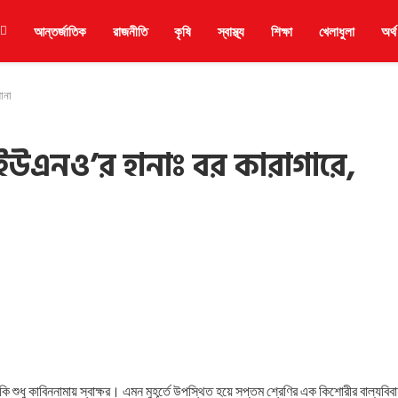
আন্তর্জাতিক
রাজনীতি
কৃষি
স্বাস্থ্য
শিক্ষা
খেলাধুলা
অর্থ
মানা
 ইউএনও’র হানাঃ বর কারাগারে,
 কাবিননামায় স্বাক্ষর। এমন মুহূর্তে উপস্থিত হয়ে সপ্তম শ্রেণির এক কিশোরীর বাল্যবিব