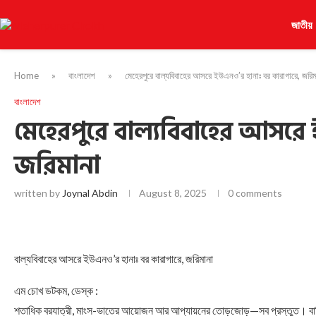
জাতীয়
Home
»
বাংলাদেশ
»
মেহেরপুরে বাল্যবিবাহের আসরে ইউএনও’র হানাঃ বর কারাগারে, জরি
বাংলাদেশ
মেহেরপুরে বাল্যবিবাহের আসরে
জরিমানা
written by
Joynal Abdin
August 8, 2025
0 comments
বাল্যবিবাহের আসরে ইউএনও’র হানাঃ বর কারাগারে, জরিমানা
এম চোখ ডটকম, ডেস্ক :
শতাধিক বরযাত্রী, মাংস-ভাতের আয়োজন আর আপ্যায়নের তোড়জোড়—সব প্রস্তুত। বাকি শুধু