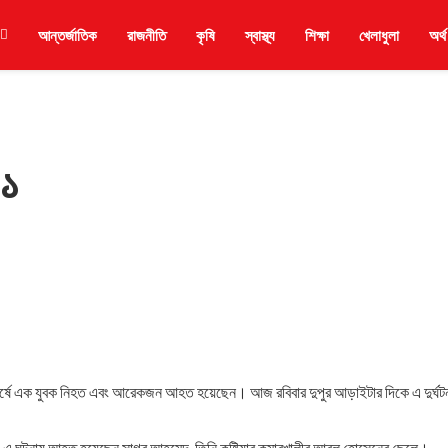
আন্তর্জাতিক
রাজনীতি
কৃষি
স্বাস্থ্য
শিক্ষা
খেলাধুলা
অর্থ
-১
ঘর্ষে এক যুবক নিহত এবং আরেকজন আহত হয়েছেন। আজ রবিবার দুপুর আড়াইটার দিকে এ দুর্ঘট
। এ ঘটনায় আহত হয়েছেন সাগর আহমেদ, তিনি কুষ্টিয়ার কুমারখালীর আবুল হোসেনের ছেলে।