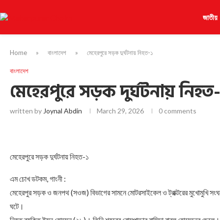
জাতীয়
Home
»
বাংলাদেশ
»
মেহেরপুরে সড়ক দুর্ঘটনায় নিহত-১
বাংলাদেশ
মেহেরপুরে সড়ক দুর্ঘটনায় নিহত
written by
Joynal Abdin
March 29, 2026
0 comments
মেহেরপুরে সড়ক দুর্ঘটনায় নিহত-১
এম চোখ ডটকম, গাংনী :
মেহেরপুর সড়ক ও জনপথ (সওজ) বিভাগের সামনে মোটরসাইকেল ও ট্রাক্টরের মুখোমুখি সং
ঘটে।
নিহত ব্যক্তি ইমন হোসেন (২৮)। তিনি শহরের বোসপাড়ার বাসিন্দা বাবুল হোসেনের ছেলে