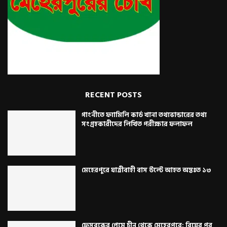
RECENT POSTS
গাংনীতে ফ্যামিলি কার্ড খানা তথ্যভান্ডারের তথ্য
সংগ্রহকারীদের লিখিত পরীক্ষার ফলাফল
মেহেরপুরে যাত্রীবাহী বাস উল্টে আহত অন্তঃত ১৩
ফেসবুকের প্রেমে চীন থেকে মেহেরপুরে: বিয়ের পর