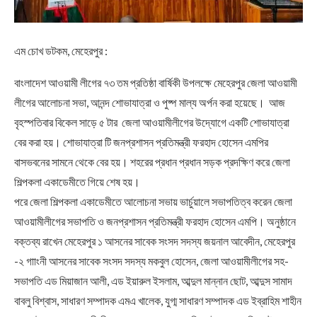
এম চোখ ডটকম, মেহেরপুর :
বাংলাদেশ আওয়ামী লীগের ৭৩ তম প্রতিষ্ঠা বার্ষিকী উপলক্ষে মেহেরপুর জেলা আওয়ামী
লীগের আলোচনা সভা, আনন্দ শোভাযাত্রা ও পুষ্প মাল্য অর্পন করা হয়েছে। আজ
বৃহস্পতিবার বিকেল সাড়ে ৫ টার জেলা আওয়ামীলীগের উদ্যোগে একটি শোভাযাত্রা
বের করা হয়। শোভাযাত্রা টি জনপ্রশাসন প্রতিমন্ত্রী ফরহাদ হোসেন এমপির
বাসভবনের সামনে থেকে বের হয়। শহরের প্রধান প্রধান সড়ক প্রদক্ষিণ করে জেলা
শিল্পকলা একাডেমীতে গিয়ে শেষ হয়।
পরে জেলা শিল্পকলা একাডেমীতে আলোচনা সভায় ভার্চুয়ালে সভাপতিত্ব করেন জেলা
আওয়ামীলীগের সভাপতি ও জনপ্রশাসন প্রতিমন্ত্রী ফরহাদ হোসেন এমপি। অনুষ্ঠানে
বক্তব্য রাখেন মেহেরপুর ১ আসনের সাবেক সংসদ সদস্য জয়নাল আবেদীন, মেহেরপুর
-২ গাাংনী আসনের সাবেক সংসদ সদস্য মকবুল হোসেন, জেলা আওয়ামীলীগের সহ-
সভাপতি এড মিয়াজান আলী, এড ইয়ারুল ইসলাম, আব্দুল মান্নান ছোট, আব্দুস সামাদ
বাবলু বিশ্বাস, সাধারণ সম্পাদক এমএ খালেক, যুগ্ম সাধারণ সম্পাদক এড ইব্রাহিম শাহীন