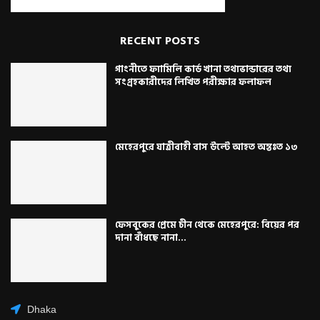
RECENT POSTS
গাংনীতে ফ্যামিলি কার্ড খানা তথ্যভান্ডারের তথ্য
সংগ্রহকারীদের লিখিত পরীক্ষার ফলাফল
মেহেরপুরে যাত্রীবাহী বাস উল্টে আহত অন্তঃত ১৩
ফেসবুকের প্রেমে চীন থেকে মেহেরপুরে: বিয়ের পর
দানা বাঁধছে নানা...
Dhaka