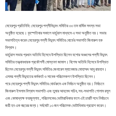
মেহেরপুর প্রতিনিধি: মেহেরপুর পল্লীবিদ্যুৎ সমিতির ৩৩ তম বার্ষিক সদস্য সভা
অনুষ্ঠিত হয়েছে। বৃহস্পতিবার সকালে ভার্চুয়াল মাধ্যমে এ সভা অনুষ্ঠিত হয়। সভায়
সভাপতিত্ব করেন মেহেরপুর পল্লী বিদ্যুৎ সমিতির বোর্ডের সভাপতি জিনারুল হক
বিশ্বাস।
ভার্চুয়াল সভায় প্রধান অতিথি হিসেবে উপস্থিত ছিলেন যশোর অঞ্চলের পল্লী বিদ্যুৎ
সমিতির তত্ত্বাবধায়ক প্রকৌশলী মোস্তফা জামাল। বিশেষ অতিথি হিসেবে উপস্থিত
ছিলেন মেহেরপুর পল্লী বিদ্যুৎ সমিতির জেনারেল ম্যানেজার মোহাম্মদ আবু রায়হান।
এসময় পল্লী বিদ্যুতের কর্মকর্তা ও সাবেক পরিচালকগণ উপস্থিত ছিলেন।
পরে মেহেরপুর পল্লী বিদ্যুৎ সমিতির বোর্ডরুমে এক নির্বাচন অনুষ্ঠিত হয়। নির্বাচনে
জিনারুল ইসলাম বিশ্বাস সভাপতি এবং তুষার আহমেদ সচিব, সহ-সভাপতি গোলাম রসুল
এবং কোষাধ্যক্ষ ফয়জুল্লাহ , পরিচালকের ভোটারাধিকার ফলে এই চারটি পদে নির্বাচনে
জয়ী হন এক বছরের জন্য। সর্বমোট ১৩ জন পরিচালক ভোটাধিকার প্রয়োগ করেন।