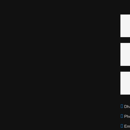
Dh
Ph
Em