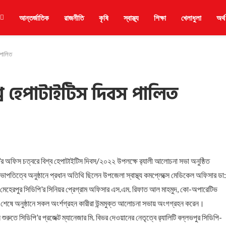
আন্তর্জাতিক
রাজনীতি
কৃষি
স্বাস্থ্য
শিক্ষা
খেলাধুলা
অর্থ
 পালিত
্ব হেপাটাইটিস দিবস পালিত
র অফিস চত্বরে বিশ্ব হেপাটাইটিস দিবস/২০২২ উপলক্ষে র‌্যালী আলোচনা সভা অনুষ্ঠিত
ভাপতিত্বে অনুষ্ঠানে প্রধান অতিথি ছিলেন উপজেলা স্বাস্থ্য কমপ্লেক্সে মেডিকেল অফিসার ডা:
 মেহেরপুর সিডিপি’র সিনিয়র প্রেগ্রাম অফিসার এস.এম. রিফাত আল মাহমুদ, কো-অপারেটিভ
শেষে অনুষ্ঠানে সকল অংর্শগ্রহন কারীরা উন্মমুক্ত আলোচনা সভায় অংগগ্রহন করেন।
ুরুতে সিডিপি’র প্রজেক্ট ম্যানেজার মি. বিভর দেওয়ানের নেতৃত্বে র‌্যালিটি বল্লভপুর সিডিপি-