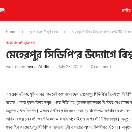
জাতীয়
Home
»
প্রথম রাজধানী মুজিবনগর
»
মেহেরপুর সিডিপি’র উদ্যোগে বিশ্ব হেপাটাইটিস দিবস
প্রথম রাজধানী মুজিবনগর
মেহেরপুর সিডিপি’র উদ্যোগে বিশ
written by
Joynal Abdin
July 28, 2022
0 comments
এম চোখ ডটকম, মুজিবনগর : গুডনেইবারস বাংলাদেশ, মেহেরপুর সিডিপি’র উদ্যোগে সিডিপি’
হয়েছে। আজ বৃহস্পতিবার দুপুর ১২টায় সিডিপি’র প্রজেক্ট ম্যানেজার মি. বিভর দেওয়ানের স
মঞ্জুরুল হাসান নিকসন। এসময় উপস্থিত ছিলেন ও বক্তব্য রাখেন গুডনেইবারস বাংলাদেশ,
অফিসার জয় চক্রবতী ও মেডিকেল অফিসার ডা: সাইফুল আশরাফী শিশির প্রমুখ। অনুষ্ঠান 
গুডনেইবারস মেহেরপুর সিডিপি’র স্পন্সর ছাত্রী ও মায়েরা এসময় উপস্থিত ছিলেন। অনুষ্ঠান শ