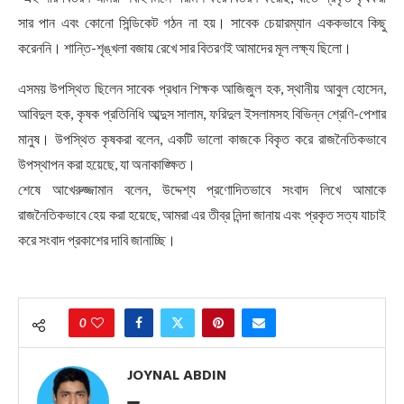
সার পান এবং কোনো সিন্ডিকেট গঠন না হয়। সাবেক চেয়ারম্যান এককভাবে কিছু
করেননি। শান্তি-শৃঙ্খলা বজায় রেখে সার বিতরণই আমাদের মূল লক্ষ্য ছিলো।
এসময় উপস্থিত ছিলেন সাবেক প্রধান শিক্ষক আজিজুল হক, স্থানীয় আবুল হোসেন,
আবিদুল হক, কৃষক প্রতিনিধি আব্দুস সালাম, ফরিদুল ইসলামসহ বিভিন্ন শ্রেণি-পেশার
মানুষ। উপস্থিত কৃষকরা বলেন, একটি ভালো কাজকে বিকৃত করে রাজনৈতিকভাবে
উপস্থাপন করা হয়েছে, যা অনাকাঙ্ক্ষিত।
শেষে আখেরুজ্জামান বলেন, উদ্দেশ্য প্রণোদিতভাবে সংবাদ লিখে আমাকে
রাজনৈতিকভাবে হেয় করা হয়েছে, আমরা এর তীব্র নিন্দা জানায় এবং প্রকৃত সত্য যাচাই
করে সংবাদ প্রকাশের দাবি জানাচ্ছি।
0
JOYNAL ABDIN