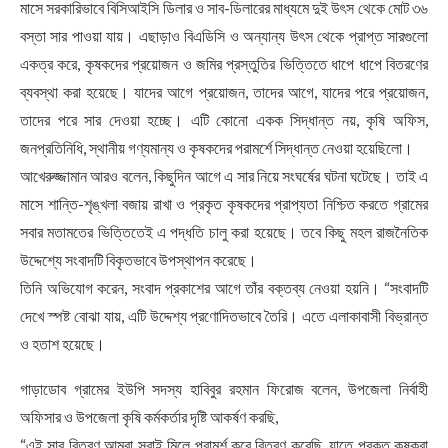
মাসে সরকারিভাবে বিসিআইসি ডিলার ও সাব-ডিলারের মাধ্যমে দুই উৎস থেকে মোট ৩৬
বস্তা সার পাওয়া যায়। এছাড়াও বিএডিসি ও অন্যান্য উৎস থেকে প্রাপ্ত সারগুলো
একত্র করে, কৃষকদের প্রয়োজন ও জমির প্রস্তুতির ভিত্তিতে ধাপে ধাপে বিতরণের
ব্যবস্থা করা হয়েছে। যাদের আগে প্রয়োজন, তাদের আগে, যাদের পরে প্রয়োজন,
তাদের পরে সার দেওয়া হচ্ছে। এটি কোনো একক সিদ্ধান্ত নয়, কৃষি অফিস,
জনপ্রতিনিধি, স্থানীয় গণ্যমান্য ও কৃষকদের পরামর্শে সিদ্ধান্ত নেওয়া হয়েছিলো।
আখেরুজ্জামান আরও বলেন, কিছুদিন আগে এ সার নিয়ে সংঘর্ষের ঘটনা ঘটেছে। তাই এ
মাসে শান্তি-শৃঙ্খলা বজায় রাখা ও প্রকৃত কৃষকদের প্রাপ্যতা নিশ্চিত করতে গ্রামের
সবার মতামতের ভিত্তিতেই এ পদ্ধতি চালু করা হয়েছে। তবে কিছু মহল রাজনৈতিক
উদ্দেশ্যে সংবাদটি বিকৃতভাবে উপস্থাপন করেছে।
তিনি অভিযোগ করেন, সংবাদ প্রকাশের আগে তাঁর বক্তব্য নেওয়া হয়নি। “সংবাদটি
দেখে স্পষ্ট বোঝা যায়, এটি উদ্দেশ্য প্রণোদিতভাবে তৈরি। এতে এলাকাবাসী বিভ্রান্ত
ও হতাশ হয়েছে।
গাড়াডোব গ্রামের ইউপি সদস্য হাবিবুর রহমান ফিরোজ বলেন, উপজেলা নির্বাহী
অফিসার ও উপজেলা কৃষি কর্মকর্তার দৃষ্টি আকর্ষণ করছি,
“এই সার বিতরণ আমরা সবাই মিলে পরামর্শ করে বিতরণ করেছি, যাতে প্রকৃত কৃষকরা