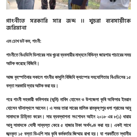
গাংনীতে সরকারি সার জব্দ ।। খুচরা ব্যবসায়ীকে
জরিমানা
এম চোখ ডট কম, গাংনী:
গাংনীতে বিএডিসি ডিলারের সার খুচরা ব্যবসায়ীর মাধ্যমে বিভিন্ন জায়গায় পাচারের সময়
আটক করেছে বিজিবি।
আজ বৃহস্পতিবার সকালে গাংনীর কাথুলি বিজিবি ক্যাম্পের সহযোগিতায় বিএডিসের ১৫
বস্তা সরকারি স্যার আটক করা হয়।
পরে গাংনী সহকারী কমিশনার (ভূমি) নাবিদ হোসেন ও উপজেলা কৃষি অফিসার ইমরান
হোসেন ঘটনাস্থলে আসেন। এ সময় তারা সারের মালিক রামকৃষ্ণপুর ধলা গ্রামের আবু
সামাদকে চিহ্নিত করেন। সার ব্যবস্থাপনা সংশোধন আইন ২০১৮ এর ৮(১) ধারায়
আবু সামাদকে দোষী সাব্যস্ত কেরে ৫ হাজার টাকা অর্থদণ্ড করা হয়। একই সাথে
জব্দকৃত ১৫ বস্তা ডিএপি সার কৃষি কর্মকর্তার জিম্মায় রাখা হয়। যা পরবর্তীতে স্থানীয়