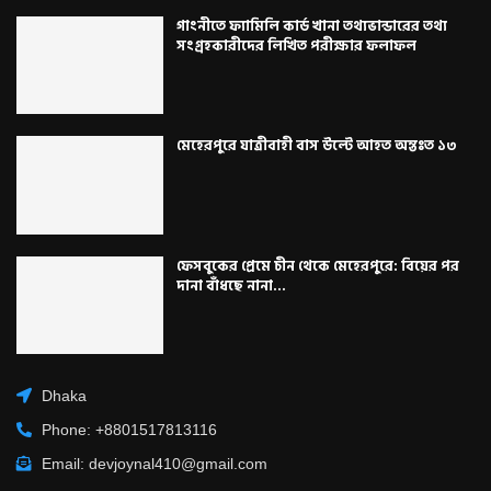
গাংনীতে ফ্যামিলি কার্ড খানা তথ্যভান্ডারের তথ্য
সংগ্রহকারীদের লিখিত পরীক্ষার ফলাফল
মেহেরপুরে যাত্রীবাহী বাস উল্টে আহত অন্তঃত ১৩
ফেসবুকের প্রেমে চীন থেকে মেহেরপুরে: বিয়ের পর
দানা বাঁধছে নানা...
Dhaka
Phone: +8801517813116
Email: devjoynal410@gmail.com