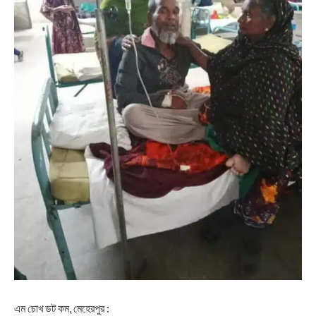
এম চোখ ডট কম, মেহেরপুর :