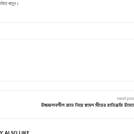
 কবিতা খাতুন।
next po
উচ্চফলনশীল জাত নিয়ে স্বদেশ সীডের ব্যতিক্রমি উদ্য
 ALSO LIKE