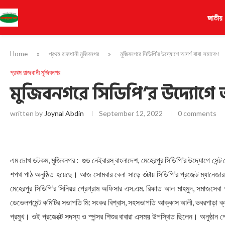
জাতীয়
Home
»
প্রথম রাজধানী মুজিবনগর
»
মুজিবনগরে সিডিপি’র উদ্যোগে আদর্শ বাবা সমাবেশ
প্রথম রাজধানী মুজিবনগর
মুজিবনগরে সিডিপি’র উদ্যোগে 
written by
Joynal Abdin
September 12, 2022
0 comments
এম চোখ ডটকম, মুজিবনগর : গুড নেইবারস্ বাংলাদেশ, মেহেরপুর সিডিপি’র উদ্যোগে সেন্ট
শপথ পাঠ অনুষ্ঠিত হয়েছে। আজ সোমবার বেলা সাড়ে ৩টায় সিডিপি’র প্রজেক্ট ম্যানেজার
মেহেরপুর সিডিপি’র সিনিয়র প্রেগ্রাম অফিসার এস.এম. রিফাত আল মাহমুদ, সমাজসেবা 
ডেভেলপমেন্ট কমিটির সভাপতি মি: সংকর বিশ্বাস, সহসভাপতি আক্কাস আলী, ভবরপাড়া ক্যাথলিক
প্রমুখ। ওই প্রজেক্টে সদস্য ও স্পন্সর শিশুর বাবারা এসময় উপস্থিত ছিলেন। অনুষ্ঠান শ