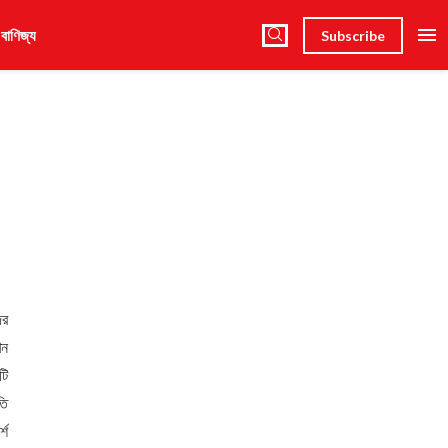
 বাণিজ্য
Subscribe
ের
েন
টি
তি
্শ